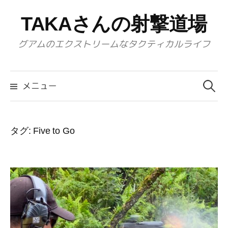
コ
TAKAさんの射撃道場
ン
テ
グアムのエクストリームなタクティカルライフ
ン
ツ
検
へ
索:
メニュー
ス
キ
ッ
タグ:
Five to Go
プ