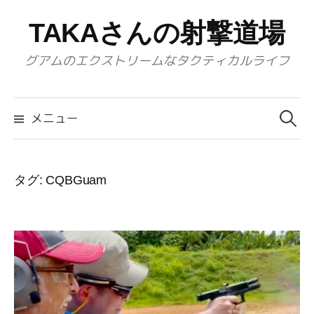
コ
TAKAさんの射撃道場
ン
テ
グアムのエクストリームなタクティカルライフ
ン
ツ
検
へ
索:
メニュー
ス
キ
ッ
タグ:
CQBGuam
プ