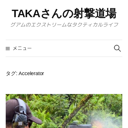
コ
TAKAさんの射撃道場
ン
テ
グアムのエクストリームなタクティカルライフ
ン
ツ
検
へ
索:
メニュー
ス
キ
ッ
タグ:
Accelerator
プ